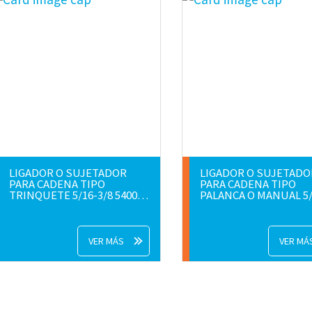
LIGADOR O SUJETADOR
LIGADOR O SUJETADO
PARA CADENA TIPO
PARA CADENA TIPO
TRINQUETE 5/16-3/8 5400
PALANCA O MANUAL 5/16-
LB
3/8 5400 LM
VER MÁS
VER MÁ