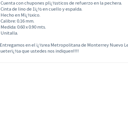
 Cuenta con chupones plï¿½sticos de refuerzo en la pechera.
 Cinta de lino de 1ï¿½ en cuello y espalda.
 Hecho en Mï¿½xico.
 Calibre: 0.16 mm.
 Medida: 0.60 x 0.90 mts.
 Unitalla.
Entregamos en el ï¿½rea Metropolitana de Monterrey Nuevo Leï
ueterï¿½a que ustedes nos indiquen!!!!