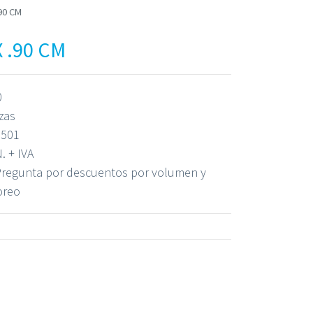
90 CM
 .90 CM
0
zas
501
. + IVA
regunta por descuentos por volumen y
oreo