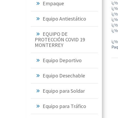
ï¿½
Empaque
ï¿½
ï¿½
Equipo Antiestático
ï¿½
ï¿½
ï¿½
EQUIPO DE
PROTECCIÓN COVID 19
ï¿½
MONTERREY
Paq
Equipo Deportivo
Equipo Desechable
Equipo para Soldar
Equipo para Tráfico